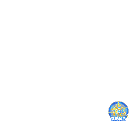
度，他们将在常规赛和季后赛中具备更强竞争力。而
且，从目前来看，他们已经找到了赢球的方法，这无
疑将在接下来的赛事中形成良性循环。
而对于森林狼来说，需要尽快解决爱德华兹的不稳定
问题。如果他能够重新找回自己的最佳状态，将大大
增强球队整体实力。同时也要注重团队合作，通过提
高协作来弥补个别球员低迷所带来的影响。这将决定
他们能否实现季后赛目标的重要因素之一。
最后，我们还需关注联盟动态，以及其他新秀是否会
崭露头角。从目前情况来看，多位年轻球员正在不断
成长，他们将成为未来几年的关键力量，引领各自球
队迈向新的辉煌。期待接下来更加精彩纷呈的NBA赛
季！