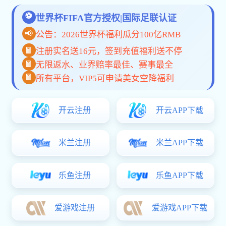
手机App
网页版
湖人森林狼半场平局东契奇表
现亮眼爱德华兹状态低迷仅得
1分
2026-05-29 16:10
41 次阅读
首页
/
体育资讯