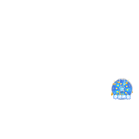
如果能够进一步优化防守细节，相信下轮赛事会有更
好的表现。而对于海港而言，此役虽收获一分，却暴
露出一些问题，如防守端的不稳定性，需要通过训练
来加以改善，以确保在更高强度赛事中的竞争力。
总之，本轮赛事充分体现出中超联赛竞争日益激烈，
每一分都显得弥足珍贵。因此，无论是教练还是球
员，都需要认真总结经验教训，为接下来的挑战做好
准备。同时，我们期待未来两支球队能够继续发扬优
良传统，为我们奉献更多精彩纷呈的赛事！
总结：
综上所述，本轮上海海港与铁人队之间的较量，不仅
是一场单纯的数据比拼，更是一堂生动且富有教育意