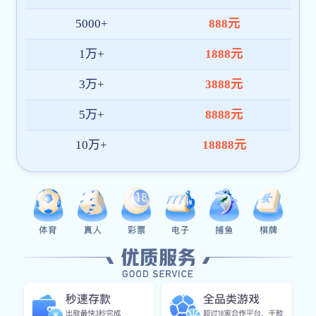
比赛一开始，两队就展开了激烈的争夺。铁人队利用
主场之利，在前场不断施压，试图早早打开局面。然
而，海港队也不甘示弱，通过快速反击寻找机会。第
25分钟，铁人队的邦本宜裕接到传球后，在禁区外果
断起脚，一记精准的远射直飞球门死角，颜骏凌虽然
奋力扑救，但依然未能阻止皮球入网。
此时场上的气氛瞬间被点燃，铁人队全体球员欢呼庆
祝，而海港队则显得有些慌乱。在落后的情况下，他
们需要尽快调整状态，以便重新掌控比赛节奏。随后
的时间里，两队都进行了多次人员调换，希望能够改
变当前局势。
临近半场结束时，第42分钟，海港终于找到了机会，
由李帅接应前锋传中，在禁区内把握住一次绝佳机